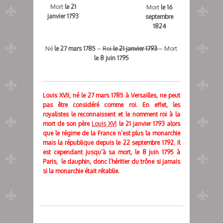
Mort
le 21
Mort
le 16
janvier 1793
septembre
1824
Né
le 27 mars 1785
–
Roi
le 21 janvier 1793
– Mort
le 8 juin 1795
Louis XVII, né le 27 mars 1785 à Versailles, ne peut
pas être considéré comme roi. En effet, les
royalistes le reconnaissent et le nomment roi à la
mort de son père
Louis XVI
le 21 janvier 1793
alors
que le régime de la France n’est plus la monarchie
mais la république depuis le
22 septembre 1792. Il
est cependant jusqu’à sa mort, le 8 juin 1795 à
Paris, le dauphin, donc l’héritier du trône si jamais
si la monarchie était rétablie.