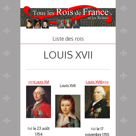
Aller
au
contenu
principal
Liste des rois
LOUIS XVII
<<<Louis XVI
Louis XVIII>>>
Louis XVII
Né
le 23 août
Né
le 17
1754
novembre 1755