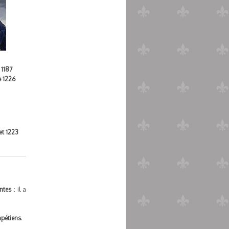
 1187
e 1226
let 1223
ntes
: il a
pétiens
.