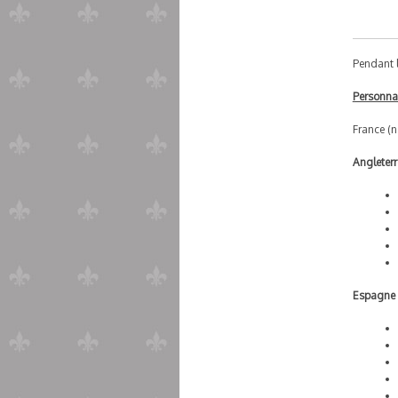
Pendant l
Personnal
France (n
Angleterr
Espagne 