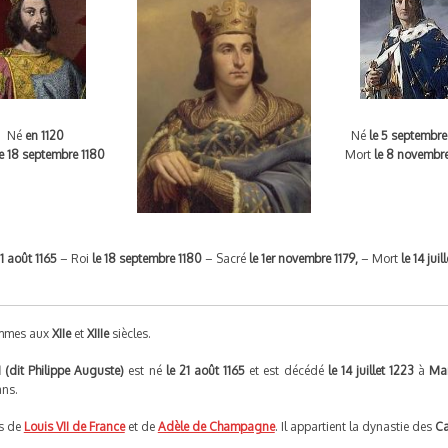
Né
en 1120
Né
le 5 septembre
le 18 septembre 1180
Mort
le 8 novembr
21 août 1165
– Roi
le 18 septembre 1180
– Sacré
le 1er novembre 1179,
– Mort
le 14 juil
mmes aux
XIIe
et
XIIIe
siècles.
I
(dit Philippe Auguste)
est né
le 21 août 1165
et est décédé
le 14 juillet 1223
à
Ma
ns.
ils de
Louis VII de France
et de
Adèle de Champagne
. Il appartient la dynastie des
Ca