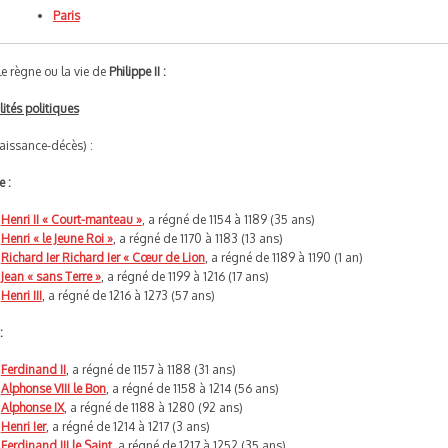
Paris
e règne ou la vie de
Philippe II :
ités politiques
aissance-décès) :
e :
Henri II « Court-manteau »
, a régné de 1154 à 1189 (35 ans)
Henri « le Jeune Roi »
, a régné de 1170 à 1183 (13 ans)
Richard Ier Richard Ier « Cœur de Lion
, a régné de 1189 à 1190 (1 an)
Jean « sans Terre »
, a régné de 1199 à 1216 (17 ans)
Henri III
, a régné de 1216 à 1273 (57 ans)
:
Ferdinand II
, a régné de 1157 à 1188 (31 ans)
Alphonse VIII le Bon
, a régné de 1158 à 1214 (56 ans)
Alphonse IX
, a régné de 1188 à 1280 (92 ans)
Henri Ier
, a régné de 1214 à 1217 (3 ans)
Ferdinand III le Saint
, a régné de 1217 à 1252 (35 ans)