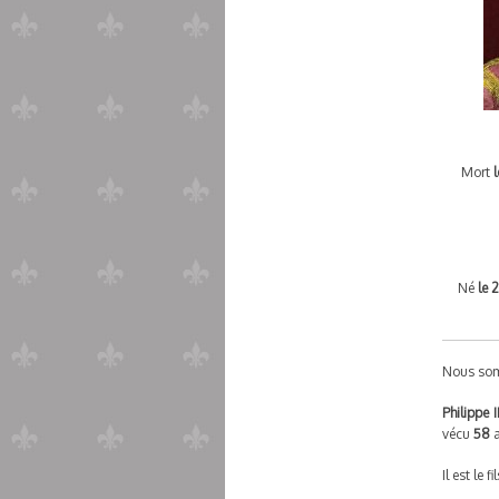
Mort
Né
le 
Nous so
Philippe I
vécu
58
a
Il est le f