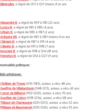
Bérengère
, a régné de 1217 à 1217 (moins d’un an)
Alexandre III
, a régné de 1159 à 1181 (22 ans)
Lucius III
, a régné de 1181 à 1185 (4 ans)
Urbain III
, a régné de 1185 à 1187 (2 ans)
Grégoire VIII
, a régné de 1187 à 1187 (moins d’un an)
Clément III
, a régné de 1187 à 1191 (4 ans)
Célestin III
, a régné de 1191 à 1198 (7 ans)
Innocent III
, a régné de 1198 à 1216 (18 ans)
Honorius III
, a régné de 1216 à 1227 (11 ans)
rsonnalités politiques :
ités artistiques :
Chrétien de Troyes
(1135-1183), auteur, a vécu 48 ans
Geoffroi de Villehardouin
(1148-1213), auteur, a vécu 65 ans
Conon de Béthune
(1150-1220), auteur, a vécu 70 ans
Gauthier de Coincy
(1178-1236), auteur, a vécu 58 ans
Thibaut de Champagne
(1201-1253), auteur, a vécu 52 ans
Philippe de Beaumanoir
(1210-1265), auteur, a vécu 55 ans