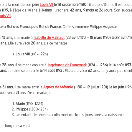
t roi à la mort de son
père
Louis VII
le 18 septembre 1180
: il a alors
15
ans. Il est cou
 1179,
à l’âge de
14
ans à
Reims
. Il règnera
42 ans, 9 mois et 26 jours
. Son succe
uis VIII
.
 sera
Roi des Francs puis Roi de France.
On le surnomme
Philippe Auguste
.
de
15 ans,
il se marie à
Isabelle de Hainaut
(23 avril 1170 – 15 mars 1190)
le 28 avril 1
 ans.
Elle aura vécu
20
ans. De ce mariage :
Louis VIII
(1187-1226)
de
28 ans,
il se marie ensuite à
Ingeburge de Danemark
(1174 – 1236)
le 14 août 119
 ans.
La reine sera sacrée
le 14 août 1193
. Elle aura vécu
62
ans. Il n’y aura pas d’en
de
31 ans,
il se marie enfin à
Agnès de Méranie
(1180 – 19 juillet 1201)
le 1er juin 1196
 aura vécu
21
ans. De ce mariage :
Marie
(1198-1224)
Philippe
(1200-1234)
Un enfant de sexe masculin mort quelques jours après sa naissance.
a le long de sa vie à :