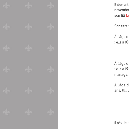
Il devien
novembre
son
fils
Lo
Son titre
À l’âge 
: elle a
10
À l’âge 
: elle a
19
mariage.
À l’âge 
ans.
Elle
Il résider