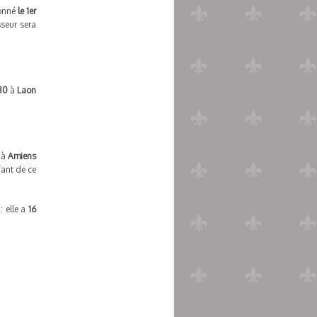
ronné
le 1er
sseur sera
180
à
Laon
3
à
Amiens
fant de ce
: elle a
16