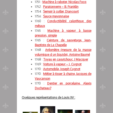
1751 :
Machine à raboter, Nicolas Focq
1752 :
Paratonnerre – B. Franklin
1754 :
Semoir à cuiller, Diancourt
1756 :
Sauce mayonnaise
1760 :
Conductibilité calorifique des
métaux
1765 :
Machine à vapeur à basse
pression, simple
1765 :
Ceinture de sauvetage, Jean-
Baptiste de La Chapelle
1768 :
Aréomètre (mesure de la masse
volumique d un liquide), Antoine Baumé
1768 :
Tuyau en caoutchouc, J Macquer
1769 :
Voiture à vapeur – J. Cugnot
1770 :
Automobile, Joseph Cugnot
1770 :
Métier à tisser à chaine, Jacques de
Vaucanson
1770 :
Dentier en porcelaine, Alexis
Duchateau7
Quelques représentations de Louis XV :