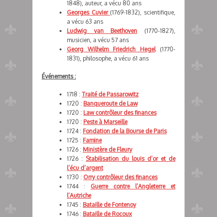
1848), auteur, a vécu 80 ans
Georges Cuvier
(1769-1832), scientifique,
a vécu 63 ans
Ludwig van Beethoven
(1770-1827),
musicien, a vécu 57 ans
Georg Wilhelm Friedrich Hegel
(1770-
1831), philosophe, a vécu 61 ans
Événements :
1718 :
Traité de Passarowitz
1720 :
Banqueroute de Law
1720 :
Law contrôleur des finances
1720 :
Peste à Marseille
1724 :
Fondation de la Bourse de Paris
1725 :
Famine
1726 :
Ministère de Fleury
1726 :
Stabilisation du louis d’or et de
l’écu d’argent
1730 :
Orry contrôleur des finances
1744 :
Guerre contre l’Angleterre et
l’Autriche
1745 :
Bataille de Fontenoy
1746 :
Bataille de Rocoux