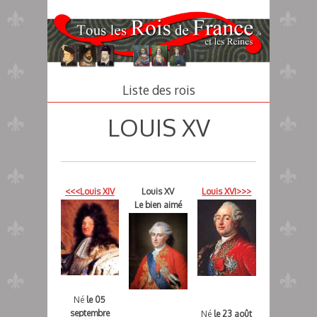
Aller
au
contenu
principal
Liste des rois
LOUIS XV
<<<Louis XIV
Louis XV
Louis XVI>>>
Le bien aimé
Né
le 05
septembre
Né
le 23 août