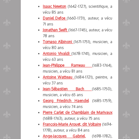
Isaac Newton
(1642-1727), scientifique, a
vécu 85 ans
Daniel Defoe
(1660-1731), auteur, a vécu
71 ans
Jonathan Swift
(1667-1745), auteur, a vécu
78 ans
Tomaso Albinoni
(1671-1751), musicien, a
vécu 80 ans
Antonio Vivaldi
(1678-1741), musicien, a
vécu 63 ans
Jean-Philippe Rameau
(1683-1764),
musicien, a vécu 81 ans
Antoine Watteau
(1684-1721), peintre, a
vécu 37 ans
Jean-Sébastien Bach
(1685-1750),
musicien, a vécu 65 ans
Georg Friedrich Haendel
(1685-1759),
musicien, a vécu 74 ans
Pierre Carlet de Chamblain de Marivaux
(1688-1763), auteur, a vécu 75 ans
François-Marie Arouet, dit Voltaire
(1694-
1778), auteur, a vécu 84 ans
Ange-Jacques Gabriel,
(1698-1782),