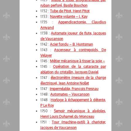
ruban perforé, Basile Bouchon
1732 :
Tube de Pitot, Henri Pitot
1733 :
Navette volante – J. Kay
1735 :
Appendicectomie, Claudius
Amyand
1738 :
Automate joueur de flute, Jacques
de Vaucanson
1742 :
Acier fondu – B. Huntsman
1743 :
Ascenseur à contrepoids, De
Velayer
1745 :
Métier mécanique à tisser la soie –
1745 :
Opération de la cataracte par
ablation du cristallin, Jacques Daviel
1747 :
électromètre (mesure de la charge
électrique), Jean Antoine Nollet
1747 :
Imperméable, François Fresnau
1748 :
Automates – Vaucanson
1748 :
Horloge à échappement à détente,
P Le Roy
1750 :
Semoir mécanique à alvéoles,
Henri Louis Duhamel du Monceau
1751 :
Tour (machine-outil) à charioter,
Jacques de Vaucanson