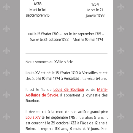
1638
1754
Mort
le 1er
Mort
le 21
septembre 1715
janvier 1793
Né
le 15 février 1710
– Roi
le 1er septembre 1715
–
Sacré
le 25 octobre 1722
– Mort
le 10 mai 1774
Nous sommes au
XVIIIe
siècle.
Louis XV
est né
le 15 février 1710
à
Versailles
et est
décédé
le 10 mai 1774
à
Versailles
: il a vécu
64
ans.
Il est le fils de
Louis de Bourbon
et de
Marie-
Adélaïde de Savoie
. Il appartient la dynastie des
Bourbon
.
Il devient roi à la mort de son
arrière-grand-père
Louis XIV
le 1er septembre 1715
: il a alors
5
ans. Il
est couronné
le 25 octobre 1722
à l’âge de
12
ans à
Reims
. Il règnera
58 ans, 8 mois et 9 jours
. Son