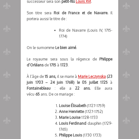
successeur sera son
petit-fils
Louis XVI
.
Son titre sera
Roi de France et de Navarre.
Il
portera aussi le titre de :
Roi de Navarre (Louis IV, 1715-
1774)
On le surnomme
Le bien aimé
.
Le royaume sera sous la régence de
Philippe
d’Orléans
de
1715
à
1723
.
À l’âge de
15 ans,
il se marie à
Marie Leczynska
(23
juin 1703 – 24 juin 1768)
le 05 juillet 1725
à
Fontainebleau
: elle a
22 ans.
Elle aura
vécu
65
ans. De ce mariage :
Louise Élisabeth
(1727-1759)
Anne Henriette
(1727-1752)
Marie Louise
1728-1733
Louis Ferdinand
dauphin (1729-
1765)
Philippe Louis
(1730 1733)