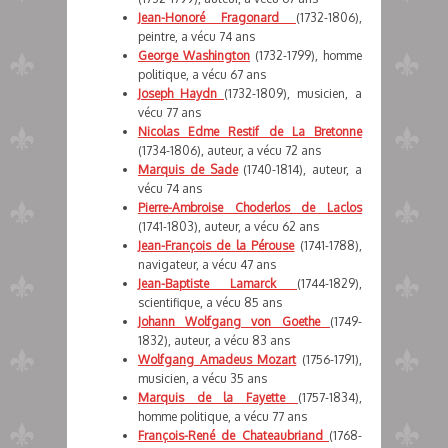
Jean-Honoré Fragonard
(1732-1806),
peintre, a vécu 74 ans
George Washington
(1732-1799), homme
politique, a vécu 67 ans
Joseph Haydn
(1732-1809), musicien, a
vécu 77 ans
Nicolas Edme Restif de La Bretonne
(1734-1806), auteur, a vécu 72 ans
Marquis de Sade
(1740-1814), auteur, a
vécu 74 ans
Pierre-Ambroise Choderlos de Laclos
(1741-1803), auteur, a vécu 62 ans
Jean-François de la Pérouse
(1741-1788),
navigateur, a vécu 47 ans
Jean-Baptiste Lamarck
(1744-1829),
scientifique, a vécu 85 ans
Johann Wolfgang von Goethe
(1749-
1832), auteur, a vécu 83 ans
Wolfgang Amadeus Mozart
(1756-1791),
musicien, a vécu 35 ans
Marquis de la Fayette
(1757-1834),
homme politique, a vécu 77 ans
François-René de Chateaubriand
(1768-