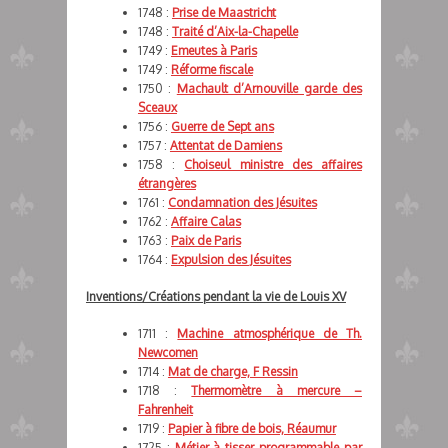
1748 :
Prise de Maastricht
1748 :
Traité d’Aix-la-Chapelle
1749 :
Emeutes à Paris
1749 :
Réforme fiscale
1750 :
Machault d’Arnouville garde des
Sceaux
1756 :
Guerre de Sept ans
1757 :
Attentat de Damiens
1758 :
Choiseul ministre des affaires
étrangères
1761 :
Condamnation des Jésuites
1762 :
Affaire Calas
1763 :
Paix de Paris
1764 :
Expulsion des Jésuites
Inventions/Créations pendant la vie de Louis XV
1711 :
Machine atmosphérique de Th.
Newcomen
1714 :
Mat de charge, F Ressin
1718 :
Thermomètre à mercure –
Fahrenheit
1719 :
Papier à fibre de bois, Réaumur
1725 :
Métier à tisser programmable par