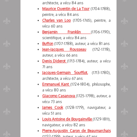
architecte, a vécu 84 ans
Maurice Quentin de La Tour
(1704-1788),
peintre, a vécu 84 ans
Charles van Loo
(1705-1765), peintre, a
vécu 60 ans
Benjamin Franklin
(1706-1790),
scientifique, a vécu 84 ans
Buffon
(1707-1788), auteur, a vécu 81 ans
Jean-Jacques Rousseau
(1712-1778),
auteur, a vécu 66 ans
Denis Diderot
(1713-1784), auteur, a vécu
71 ans
Jacques-Germain Soufflot,
(1713-1780),
architecte, a vécu 67 ans
Emmanuel Kant
(1724-1804), philosophe,
a vécu 80 ans
Giacomo Casanova
(1725-1798), auteur, a
vécu 73 ans
James Cook
(1728-1779), navigateur, a
vécu 51 ans
Louis Antoine de Bougainville
(1729-1811),
navigateur, a vécu 82 ans
Pierre-Augustin Caron de Beaumarchais
(1732-1799), auteur, a vécu 67 ans