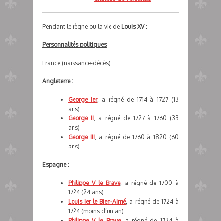
Pendant le règne ou la vie de
Louis XV :
Personnalités politiques
France (naissance-décès) :
Angleterre :
George Ier
, a régné de 1714 à 1727 (13
ans)
George II
, a régné de 1727 à 1760 (33
ans)
George III
, a régné de 1760 à 1820 (60
ans)
Espagne :
Philippe V le Brave
, a régné de 1700 à
1724 (24 ans)
Louis Ier le Bien-Aimé
, a régné de 1724 à
1724 (moins d’un an)
Philippe V le Brave
, a régné de 1724 à