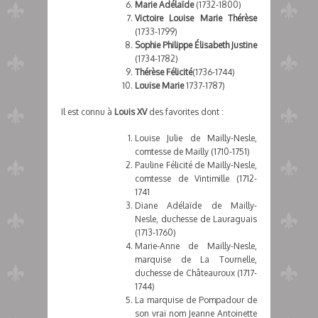
Marie Adélaïde
(1732-1800)
Victoire Louise Marie Thérèse
(1733-1799)
Sophie Philippe Élisabeth Justine
(1734-1782)
Thérèse Félicité
(1736-1744)
Louise Marie
1737-1787)
Il est connu à
Louis XV
des favorites dont :
Louise Julie de Mailly-Nesle,
comtesse de Mailly (1710-1751)
Pauline Félicité de Mailly-Nesle,
comtesse de Vintimille (1712-
1741
Diane Adélaïde de Mailly-
Nesle, duchesse de Lauraguais
(1713-1760)
Marie-Anne de Mailly-Nesle,
marquise de La Tournelle,
duchesse de Châteauroux (1717-
1744)
La marquise de Pompadour de
son vrai nom Jeanne Antoinette