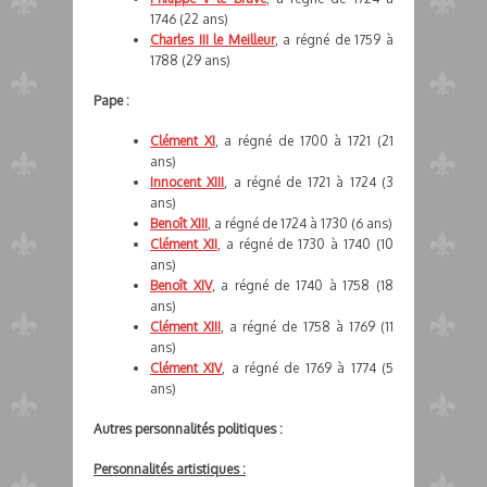
1746 (22 ans)
Charles III le Meilleur
, a régné de 1759 à
1788 (29 ans)
Pape :
Clément XI
, a régné de 1700 à 1721 (21
ans)
Innocent XIII
, a régné de 1721 à 1724 (3
ans)
Benoît XIII
, a régné de 1724 à 1730 (6 ans)
Clément XII
, a régné de 1730 à 1740 (10
ans)
Benoît XIV
, a régné de 1740 à 1758 (18
ans)
Clément XIII
, a régné de 1758 à 1769 (11
ans)
Clément XIV
, a régné de 1769 à 1774 (5
ans)
Autres personnalités politiques :
Personnalités artistiques :