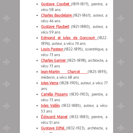
Gustave Courbet
(1819-1877), peintre, a
vécu 58 ans
Charles Baudelaire
(1821-1867), auteur, a
vécu 46 ans
Gustave Flaubert
(1821-1880), auteur, a
vécu 59 ans
Edmond et Jules de Goncourt
(1822-
1896), auteur, a vécu 74 ans
Louis Pasteur
(1822-1895), scientifique, a
vécu 73 ans
Charles Garnier
(1825-1898), architecte, a
vécu 73 ans
Jean-Martin Charcot
(1825-1893),
médecin, a vécu 68 ans
Jules Verne
(1828-1905), auteur, a vécu 77
ans
Camille Pissarro
(1830-1903), peintre, a
vécu 73 ans
Jules Vallès
(1832-1885), auteur, a vécu
53 ans
Édouard Manet
(1832-1883), peintre, a
vécu 51 ans
Gustave Eiffel
(1832-1923), architecte, a