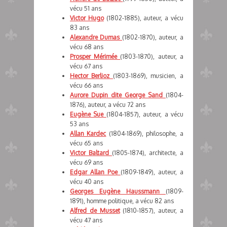
vécu 51 ans
Victor Hugo
(1802-1885), auteur, a vécu
83 ans
Alexandre Dumas
(1802-1870), auteur, a
vécu 68 ans
Prosper Mérimée
(1803-1870), auteur, a
vécu 67 ans
Hector Berlioz
(1803-1869), musicien, a
vécu 66 ans
Aurore Dupin dite George Sand
(1804-
1876), auteur, a vécu 72 ans
Eugène Sue
(1804-1857), auteur, a vécu
53 ans
Allan Kardec
(1804-1869), philosophe, a
vécu 65 ans
Victor Baltard
(1805-1874), architecte, a
vécu 69 ans
Edgar Allan Poe
(1809-1849), auteur, a
vécu 40 ans
Georges Eugène Haussmann
(1809-
1891), homme politique, a vécu 82 ans
Alfred de Musset
(1810-1857), auteur, a
vécu 47 ans