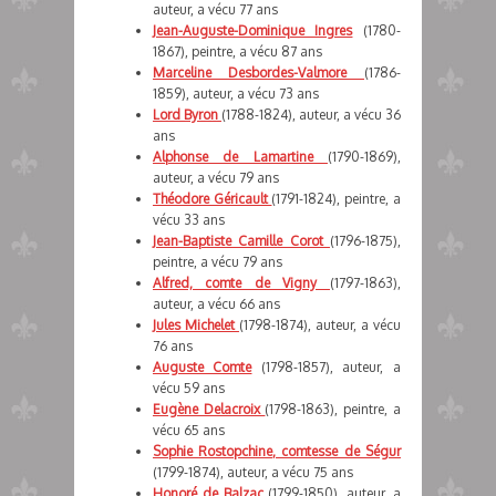
auteur, a vécu 77 ans
Jean-Auguste-Dominique Ingres
(1780-
1867), peintre, a vécu 87 ans
Marceline Desbordes-Valmore
(1786-
1859), auteur, a vécu 73 ans
Lord Byron
(1788-1824), auteur, a vécu 36
ans
Alphonse de Lamartine
(1790-1869),
auteur, a vécu 79 ans
Théodore Géricault
(1791-1824), peintre, a
vécu 33 ans
Jean-Baptiste Camille Corot
(1796-1875),
peintre, a vécu 79 ans
Alfred, comte de Vigny
(1797-1863),
auteur, a vécu 66 ans
Jules Michelet
(1798-1874), auteur, a vécu
76 ans
Auguste Comte
(1798-1857), auteur, a
vécu 59 ans
Eugène Delacroix
(1798-1863), peintre, a
vécu 65 ans
Sophie Rostopchine, comtesse de Ségur
(1799-1874), auteur, a vécu 75 ans
Honoré de Balzac
(1799-1850), auteur, a