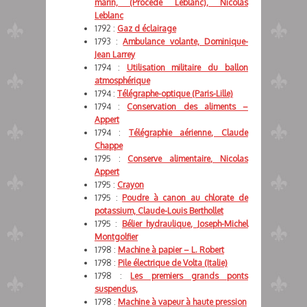
marin, (Procédé Leblanc), Nicolas
Leblanc
1792 :
Gaz d éclairage
1793 :
Ambulance volante, Dominique-
Jean Larrey
1794 :
Utilisation militaire du ballon
atmosphérique
1794 :
Télégraphe-optique (Paris-Lille)
1794 :
Conservation des aliments –
Appert
1794 :
Télégraphie aérienne, Claude
Chappe
1795 :
Conserve alimentaire, Nicolas
Appert
1795 :
Crayon
1795 :
Poudre à canon au chlorate de
potassium, Claude-Louis Berthollet
1795 :
Bélier hydraulique, Joseph-Michel
Montgolfier
1798 :
Machine à papier – L. Robert
1798 :
Pile électrique de Volta (Italie)
1798 :
Les premiers grands ponts
suspendus,
1798 :
Machine à vapeur à haute pression