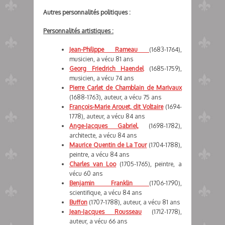
Autres personnalités politiques :
Personnalités artistiques :
Jean-Philippe Rameau
(1683-1764),
musicien, a vécu 81 ans
Georg Friedrich Haendel
(1685-1759),
musicien, a vécu 74 ans
Pierre Carlet de Chamblain de Marivaux
(1688-1763), auteur, a vécu 75 ans
François-Marie Arouet, dit Voltaire
(1694-
1778), auteur, a vécu 84 ans
Ange-Jacques Gabriel,
(1698-1782),
architecte, a vécu 84 ans
Maurice Quentin de La Tour
(1704-1788),
peintre, a vécu 84 ans
Charles van Loo
(1705-1765), peintre, a
vécu 60 ans
Benjamin Franklin
(1706-1790),
scientifique, a vécu 84 ans
Buffon
(1707-1788), auteur, a vécu 81 ans
Jean-Jacques Rousseau
(1712-1778),
auteur, a vécu 66 ans