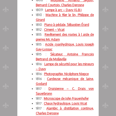
1806 :
Morphine, Armand Seguin,
Bernard Courtois, Charles Derosne
1809 :
Lampe à arc – Davy (G.B.)
1810 :
Machine à filer le lin, Philippe de
Girard
1810 :
Piano à pédale, Sébastien Érard
1812 :
Ciment – Vicat
1815 :
Revêtement des routes à l aide de
pierres Mc Adam
1815 :
Acide cyanhydrique, Louis Joseph
Gay-Lussac
1815 :
Sécateur, Antoine François
Bertrand de Molleville
1816 :
Lampe de sécurité pour les mineurs
– Davy
1816 :
Photographie, Nicéphore Niepce
1816 :
Cardeuse mécanique de laine,
Godard
1817 :
Draisienne – C. Drais von
Sauerbronn
1817 :
Microscope de John Frauenhofer
1817 :
Chaux hydraulique, Louis Vicat
1817 :
Alambic à distillation continue,
Charles Derosne