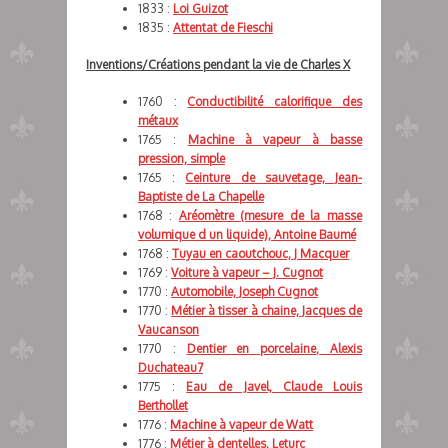
1833 :
Loi Guizot
1835 :
Attentat de Fieschi
Inventions/Créations pendant la vie de Charles X
1760 :
Conductibilité calorifique des
métaux
1765 :
Machine à vapeur à basse
pression, simple
1765 :
Ceinture de sauvetage, Jean-
Baptiste de La Chapelle
1768 :
Aréomètre (mesure de la masse
volumique d un liquide), Antoine Baumé
1768 :
Tuyau en caoutchouc, J Macquer
1769 :
Voiture à vapeur – J. Cugnot
1770 :
Automobile, Joseph Cugnot
1770 :
Métier à tisser à chaine, Jacques de
Vaucanson
1770 :
Dentier en porcelaine, Alexis
Duchateau7
1775 :
Eau de Javel, Claude Louis
Berthollet
1776 :
Machine à vapeur de Watt
1776 :
Métier à dentelles, Leturc