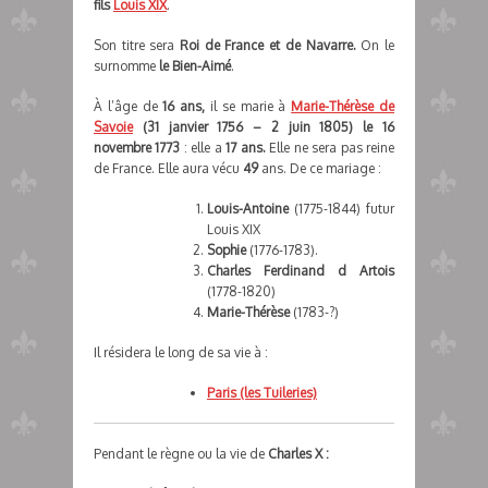
fils
Louis XIX
.
Son titre sera
Roi de France et de Navarre.
On le
surnomme
le Bien-Aimé
.
À l’âge de
16 ans,
il se marie à
Marie-Thérèse de
Savoie
(31 janvier 1756 – 2 juin 1805)
le 16
novembre 1773
: elle a
17 ans.
Elle ne sera pas reine
de France. Elle aura vécu
49
ans. De ce mariage :
Louis-Antoine
(1775-1844) futur
Louis XIX
Sophie
(1776-1783).
Charles Ferdinand d Artois
(1778-1820)
Marie-Thérèse
(1783-?)
Il résidera le long de sa vie à :
Paris (les Tuileries)
Pendant le règne ou la vie de
Charles X :