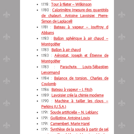
1778 :
Tour à fileter – Wilkinson
1780 :
Calorimètre (mesure des quantités
de chaleur), Antoine Lavoisier, Pierre-
Simon de Laplace8
1781 :
Bateau à vapeur – Jouffroy d
Abbans
1783 :
Ballon sphérique à air chaud –
Montgolfier
1783 :
Ballon à air chaud
1783 :
Aérostat, Joseph et Étienne de
Montgolfier
1783 :
Parachute, Louis-Sébastien
Lenormand
1784 :
Balance de torsion, Charles de
Coulomb
1786 :
Bateau à vapeur – J. Fitch
1789 :
Lavoisier crée la chimie moderne
1790 :
Machine à tailler les clous –
Perkins (U.S.A.)
1791 :
Soude artificielle – N. Leblanc
1791 :
Guillotine, Antoine Louis
1791 :
Camembert, Marie Harel
1791 :
Synthèse de la soude à partir de sel