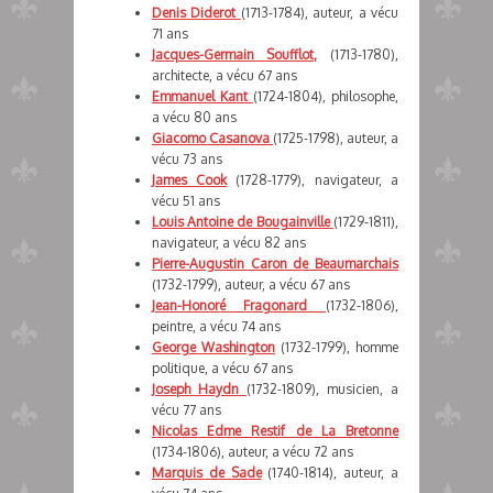
Denis Diderot
(1713-1784), auteur, a vécu
71 ans
Jacques-Germain Soufflot,
(1713-1780),
architecte, a vécu 67 ans
Emmanuel Kant
(1724-1804), philosophe,
a vécu 80 ans
Giacomo Casanova
(1725-1798), auteur, a
vécu 73 ans
James Cook
(1728-1779), navigateur, a
vécu 51 ans
Louis Antoine de Bougainville
(1729-1811),
navigateur, a vécu 82 ans
Pierre-Augustin Caron de Beaumarchais
(1732-1799), auteur, a vécu 67 ans
Jean-Honoré Fragonard
(1732-1806),
peintre, a vécu 74 ans
George Washington
(1732-1799), homme
politique, a vécu 67 ans
Joseph Haydn
(1732-1809), musicien, a
vécu 77 ans
Nicolas Edme Restif de La Bretonne
(1734-1806), auteur, a vécu 72 ans
Marquis de Sade
(1740-1814), auteur, a