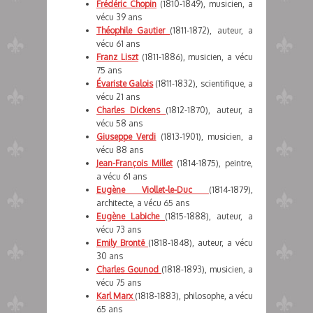
Frédéric Chopin
(1810-1849), musicien, a
vécu 39 ans
Théophile Gautier
(1811-1872), auteur, a
vécu 61 ans
Franz Liszt
(1811-1886), musicien, a vécu
75 ans
Évariste Galois
(1811-1832), scientifique, a
vécu 21 ans
Charles Dickens
(1812-1870), auteur, a
vécu 58 ans
Giuseppe Verdi
(1813-1901), musicien, a
vécu 88 ans
Jean-François Millet
(1814-1875), peintre,
a vécu 61 ans
Eugène Viollet-le-Duc
(1814-1879),
architecte, a vécu 65 ans
Eugène Labiche
(1815-1888), auteur, a
vécu 73 ans
Emily Brontë
(1818-1848), auteur, a vécu
30 ans
Charles Gounod
(1818-1893), musicien, a
vécu 75 ans
Karl Marx
(1818-1883), philosophe, a vécu
65 ans