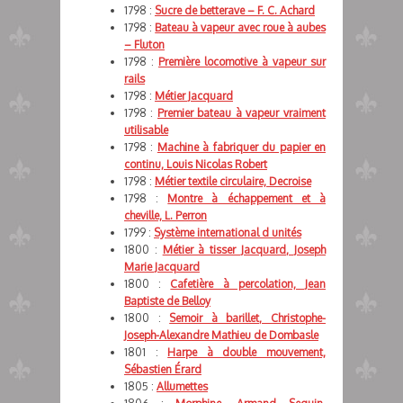
1798 :
Sucre de betterave – F. C. Achard
1798 :
Bateau à vapeur avec roue à aubes
– Fluton
1798 :
Première locomotive à vapeur sur
rails
1798 :
Métier Jacquard
1798 :
Premier bateau à vapeur vraiment
utilisable
1798 :
Machine à fabriquer du papier en
continu, Louis Nicolas Robert
1798 :
Métier textile circulaire, Decroise
1798 :
Montre à échappement et à
cheville, L. Perron
1799 :
Système international d unités
1800 :
Métier à tisser Jacquard, Joseph
Marie Jacquard
1800 :
Cafetière à percolation, Jean
Baptiste de Belloy
1800 :
Semoir à barillet, Christophe-
Joseph-Alexandre Mathieu de Dombasle
1801 :
Harpe à double mouvement,
Sébastien Érard
1805 :
Allumettes