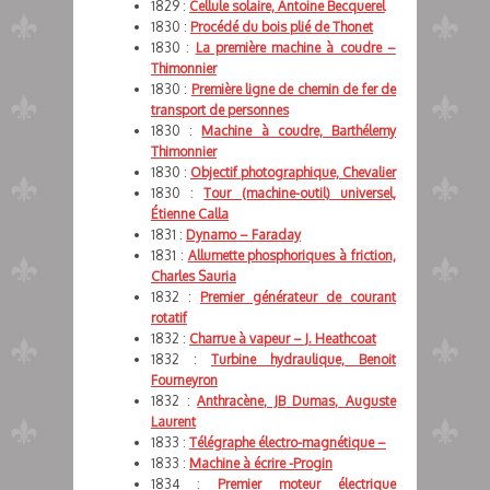
1829 :
Cellule solaire, Antoine Becquerel
1830 :
Procédé du bois plié de Thonet
1830 :
La première machine à coudre –
Thimonnier
1830 :
Première ligne de chemin de fer de
transport de personnes
1830 :
Machine à coudre, Barthélemy
Thimonnier
1830 :
Objectif photographique, Chevalier
1830 :
Tour (machine-outil) universel,
Étienne Calla
1831 :
Dynamo – Faraday
1831 :
Allumette phosphoriques à friction,
Charles Sauria
1832 :
Premier générateur de courant
rotatif
1832 :
Charrue à vapeur – J. Heathcoat
1832 :
Turbine hydraulique, Benoit
Fourneyron
1832 :
Anthracène, JB Dumas, Auguste
Laurent
1833 :
Télégraphe électro-magnétique –
1833 :
Machine à écrire -Progin
1834 :
Premier moteur électrique