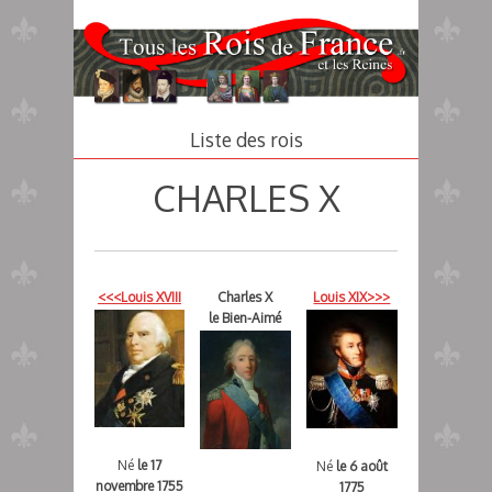
Aller
au
contenu
principal
Liste des rois
CHARLES X
<<<Louis XVIII
Charles X
Louis XIX>>>
le Bien-Aimé
Né
le 17
Né
le 6 août
novembre 1755
1775