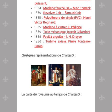
puissant,
1834 :
Machine faucheuse – Mac Cormick
1835 :
Revolver Colt – Samuel Colt
1835 :
Polychlorure de vinyle (PVC), Henri
Victor Regnault
1835 :
Machine à cintrer, E. Philippe
1835 :
Tuile mécanique, Joseph Gillardoni
1836 :
Fusil à aiguille – J. N. Dreyse
1836 :
Turbine axiale, Pierre Fontaine-
Baron
Quelques représentations de Charles X :
La carte du royaume au temps de Charles X :