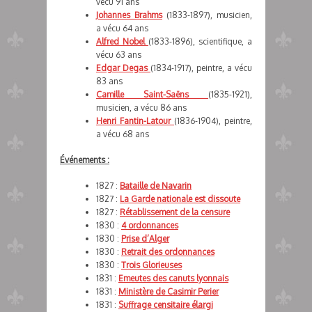
vécu 91 ans
Johannes Brahms
(1833-1897), musicien,
a vécu 64 ans
Alfred Nobel
(1833-1896), scientifique, a
vécu 63 ans
Edgar Degas
(1834-1917), peintre, a vécu
83 ans
Camille Saint-Saëns
(1835-1921),
musicien, a vécu 86 ans
Henri Fantin-Latour
(1836-1904), peintre,
a vécu 68 ans
Événements :
1827 :
Bataille de Navarin
1827 :
La Garde nationale est dissoute
1827 :
Rétablissement de la censure
1830 :
4 ordonnances
1830 :
Prise d’Alger
1830 :
Retrait des ordonnances
1830 :
Trois Glorieuses
1831 :
Emeutes des canuts lyonnais
1831 :
Ministère de Casimir Perier
1831 :
Suffrage censitaire élargi