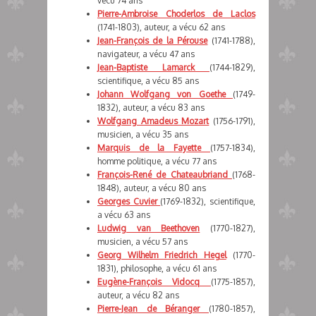
vécu 74 ans
Pierre-Ambroise Choderlos de Laclos
(1741-1803), auteur, a vécu 62 ans
Jean-François de la Pérouse
(1741-1788),
navigateur, a vécu 47 ans
Jean-Baptiste Lamarck
(1744-1829),
scientifique, a vécu 85 ans
Johann Wolfgang von Goethe
(1749-
1832), auteur, a vécu 83 ans
Wolfgang Amadeus Mozart
(1756-1791),
musicien, a vécu 35 ans
Marquis de la Fayette
(1757-1834),
homme politique, a vécu 77 ans
François-René de Chateaubriand
(1768-
1848), auteur, a vécu 80 ans
Georges Cuvier
(1769-1832), scientifique,
a vécu 63 ans
Ludwig van Beethoven
(1770-1827),
musicien, a vécu 57 ans
Georg Wilhelm Friedrich Hegel
(1770-
1831), philosophe, a vécu 61 ans
Eugène-François Vidocq
(1775-1857),
auteur, a vécu 82 ans
Pierre-Jean de Béranger
(1780-1857),