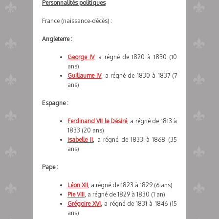
Personnalités politiques
France (naissance-décès) :
Angleterre :
George IV
, a régné de 1820 à 1830 (10
ans)
Guillaume IV
, a régné de 1830 à 1837 (7
ans)
Espagne :
Ferdinand VII le Désiré
, a régné de 1813 à
1833 (20 ans)
Isabelle II
, a régné de 1833 à 1868 (35
ans)
Pape :
Léon XII
, a régné de 1823 à 1829 (6 ans)
Pie VIII
, a régné de 1829 à 1830 (1 an)
Grégoire XVI
, a régné de 1831 à 1846 (15
ans)