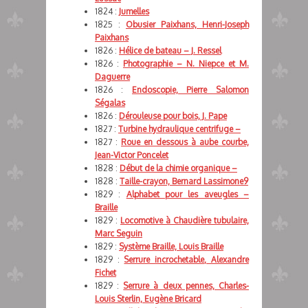
1824 :
Jumelles
1825 :
Obusier Paixhans, Henri-Joseph
Paixhans
1826 :
Hélice de bateau – J. Ressel
1826 :
Photographie – N. Niepce et M.
Daguerre
1826 :
Endoscopie, Pierre Salomon
Ségalas
1826 :
Dérouleuse pour bois, J. Pape
1827 :
Turbine hydraulique centrifuge –
1827 :
Roue en dessous à aube courbe,
Jean-Victor Poncelet
1828 :
Début de la chimie organique –
1828 :
Taille-crayon, Bernard Lassimone9
1829 :
Alphabet pour les aveugles –
Braille
1829 :
Locomotive à Chaudière tubulaire,
Marc Seguin
1829 :
Système Braille, Louis Braille
1829 :
Serrure incrochetable, Alexandre
Fichet
1829 :
Serrure à deux pennes, Charles-
Louis Sterlin, Eugène Bricard