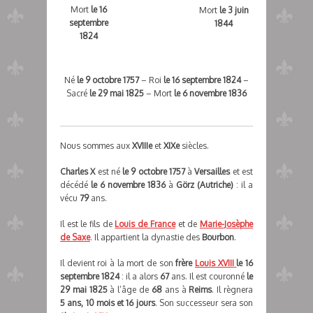
Mort
le 16
Mort
le 3 juin
septembre
1844
1824
Né
le 9 octobre 1757
– Roi
le 16 septembre 1824
–
Sacré
le 29 mai 1825
– Mort
le 6 novembre 1836
Nous sommes aux
XVIIIe
et
XIXe
siècles.
Charles X
est né
le 9 octobre 1757
à
Versailles
et est
décédé
le 6 novembre 1836
à
Görz (Autriche)
: il a
vécu
79
ans.
Il est le fils de
Louis de France
et de
Marie-Josèphe
de Saxe
. Il appartient la dynastie des
Bourbon
.
Il devient roi à la mort de son
frère
Louis XVIII
le 16
septembre 1824
: il a alors
67
ans. Il est couronné
le
29 mai 1825
à l’âge de
68
ans à
Reims
. Il règnera
5 ans, 10 mois et 16 jours
. Son successeur sera son