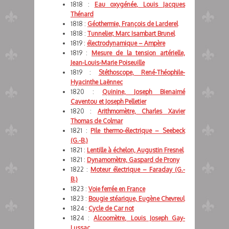
1818 :
Eau oxygénée, Louis Jacques
Thénard
1818 :
Géothermie, François de Larderel
1818 :
Tunnelier, Marc Isambart Brunel
1819 :
électrodynamique – Ampère
1819 :
Mesure de la tension artérielle,
Jean-Louis-Marie Poiseuille
1819 :
Stéthoscope, René-Théophile-
Hyacinthe Laënnec
1820 :
Quinine, Joseph Bienaimé
Caventou et Joseph Pelletier
1820 :
Arithmomètre, Charles Xavier
Thomas de Colmar
1821 :
Pile thermo-électrique – Seebeck
(G.-B.)
1821 :
Lentille à échelon, Augustin Fresnel
1821 :
Dynamomètre, Gaspard de Prony
1822 :
Moteur électrique – Faraday (G.-
B.)
1823 :
Voie ferrée en France
1823 :
Bougie stéarique, Eugène Chevreul
1824 :
Cycle de Car not
1824 :
Alcoomètre, Louis Joseph Gay-
Lussac