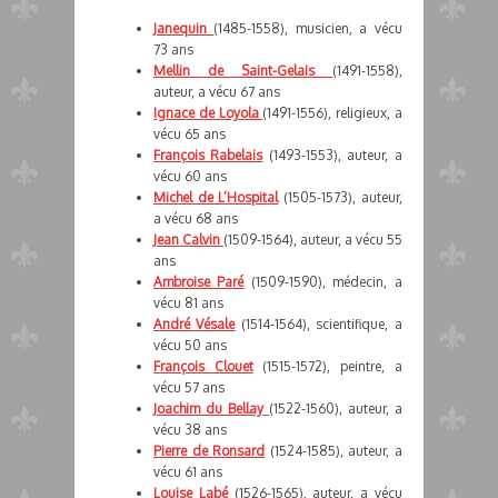
Janequin
(1485-1558), musicien, a vécu
73 ans
Mellin de Saint-Gelais
(1491-1558),
auteur, a vécu 67 ans
Ignace de Loyola
(1491-1556), religieux, a
vécu 65 ans
François Rabelais
(1493-1553), auteur, a
vécu 60 ans
Michel de L’Hospital
(1505-1573), auteur,
a vécu 68 ans
Jean Calvin
(1509-1564), auteur, a vécu 55
ans
Ambroise Paré
(1509-1590), médecin, a
vécu 81 ans
André Vésale
(1514-1564), scientifique, a
vécu 50 ans
François Clouet
(1515-1572), peintre, a
vécu 57 ans
Joachim du Bellay
(1522-1560), auteur, a
vécu 38 ans
Pierre de Ronsard
(1524-1585), auteur, a
vécu 61 ans
Louise Labé
(1526-1565), auteur, a vécu