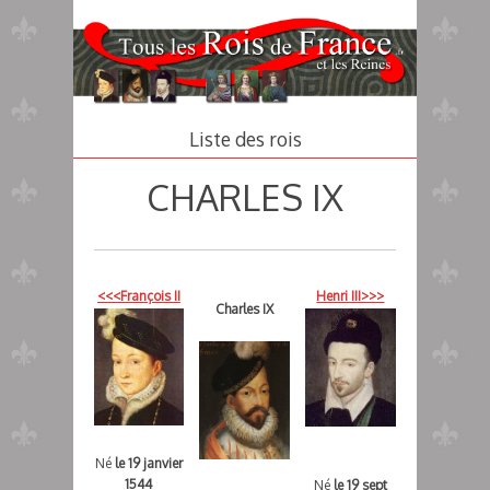
Aller
au
contenu
principal
Liste des rois
CHARLES IX
<<<François II
Henri III>>>
Charles IX
Né
le 19 janvier
1544
Né
le 19 sept