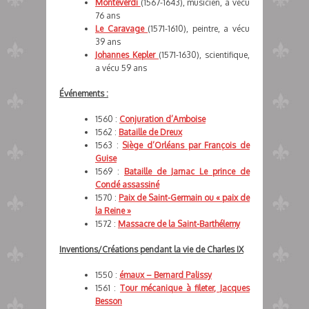
Monteverdi
(1567-1643), musicien, a vécu
76 ans
Le Caravage
(1571-1610), peintre, a vécu
39 ans
Johannes Kepler
(1571-1630), scientifique,
a vécu 59 ans
Événements :
1560 :
Conjuration d’Amboise
1562 :
Bataille de Dreux
1563 :
Siège d’Orléans par François de
Guise
1569 :
Bataille de Jarnac Le prince de
Condé assassiné
1570 :
Paix de Saint-Germain ou « paix de
la Reine »
1572 :
Massacre de la Saint-Barthélemy
Inventions/Créations pendant la vie de Charles IX
1550 :
émaux – Bernard Palissy
1561 :
Tour mécanique à fileter, Jacques
Besson