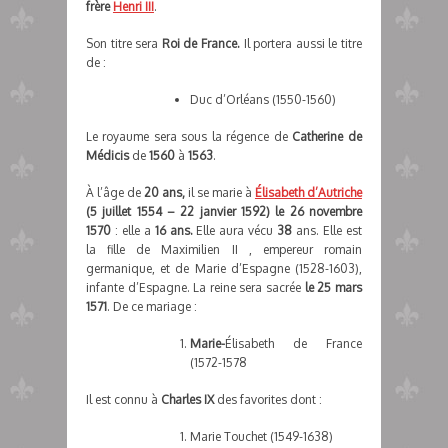
frère
Henri III
.
Son titre sera
Roi de France.
Il portera aussi le titre
de :
Duc d’Orléans (1550-1560)
Le royaume sera sous la régence de
Catherine de
Médicis
de
1560
à
1563
.
À l’âge de
20 ans,
il se marie à
Élisabeth d’Autriche
(5 juillet 1554 – 22 janvier 1592)
le 26 novembre
1570
: elle a
16 ans.
Elle aura vécu
38
ans. Elle est
la fille de Maximilien II , empereur romain
germanique, et de Marie d’Espagne (1528-1603),
infante d’Espagne. La reine sera sacrée
le 25 mars
1571
. De ce mariage :
Marie-
Élisabeth de France
(1572-1578
Il est connu à
Charles IX
des favorites dont :
Marie Touchet (1549-1638)