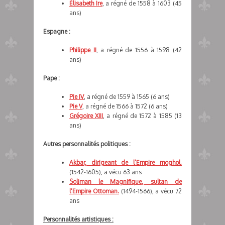
Élisabeth Ire
, a régné de 1558 à 1603 (45
ans)
Espagne :
Philippe II
, a régné de 1556 à 1598 (42
ans)
Pape :
Pie IV
, a régné de 1559 à 1565 (6 ans)
Pie V
, a régné de 1566 à 1572 (6 ans)
Grégoire XIII
, a régné de 1572 à 1585 (13
ans)
Autres personnalités politiques :
Akbar, dirigeant de l’Empire moghol.
(1542-1605), a vécu 63 ans
Soliman le Magnifique, sultan de
l’Empire Ottoman.
(1494-1566), a vécu 72
ans
Personnalités artistiques :