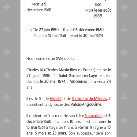
Mort
le 5
1551
décembre 1560
Mort
le 1er août
1589
Né
le 27 juin 1550
– Roi
le 05 décembre 1560
–
Sacré
le 15 mai 1561
– Mort
le 30 mai 1574
Nous sommes au
XVIe
siècle.
Charles IX
(Charles-Maximilien de France)
est né
le
27 juin 1550
à
Saint-Germain-en-Laye
et est
décédé
le 30 mai 1574
à
Vincennes
: il a vécu
24
ans.
Il est le fils de
Henri II
et de
Catherine de Médicis
. Il
appartient la dynastie des
Valois-Angoulême
.
Il devient roi à la mort de son
frère
Francois II
le 05
décembre 1560
: il a alors
10
ans. Il est couronné
le
15 mai 1561
à l’âge de
11
ans à
Reims
. Il règnera
13
ans, 5 mois et 25 jours
. Son successeur sera son