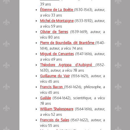
39 ans
Étienne de La Boétie
(1530-1563), auteur,
a vécu 33 ans
Michel de Montaigne
(1533-1592), auteur,
a vécu 59 ans
Olivier de Serres
(1539-1619), auteur, a
vécu 80 ans
Pierre de Bourdeille, dit Brantôme
(1540-
1614), auteur, a vécu 74 ans
Miguel de Cervantes
(1547-1616), auteur,
a vécu 69 ans
Théodore Agrippa d’Aubigné
(1552-
1630), auteur, a vécu 78 ans
Guillaume du Vair
(1556-1621), auteur, a
vécu 65 ans
Francis Bacon
(1561-1626), philosophe, a
vécu 65 ans
Galilée
(1564-1642), scientifique, a vécu
78 ans
William Shakespeare
(1564-1616), auteur,
a vécu 52 ans
François de Sales
(1567-1622), auteur, a
vécu 55 ans